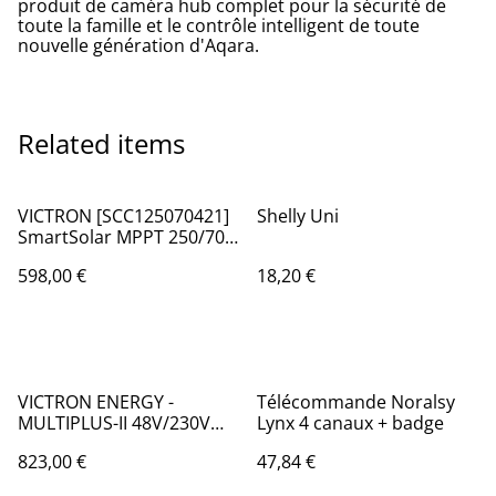
produit de caméra hub complet pour la sécurité de
toute la famille et le contrôle intelligent de toute
nouvelle génération d'Aqara.
Related items
VICTRON [SCC125070421]
Shelly Uni
SmartSolar MPPT 250/70-
Tr VE.Can
598,00 €
18,20 €
VICTRON ENERGY -
Télécommande Noralsy
MULTIPLUS-II 48V/230V
Lynx 4 canaux + badge
3000VA 35A-32A GX
823,00 €
47,84 €