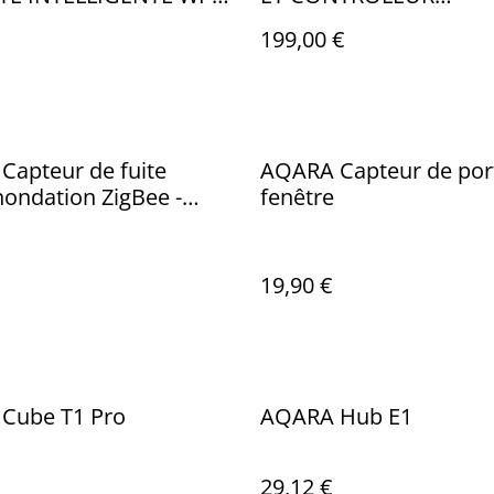
CAMERA E1 CH-H01E
DOMOTIQUE ZIGBEE 
199,00 €
CAMERA HUB G5 PRO (
GRIS
Capteur de fuite
AQARA Capteur de port
nondation ZigBee -
fenêtre
11LM
19,90 €
Cube T1 Pro
AQARA Hub E1
29,12 €