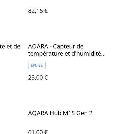
AQARA
82,16 €
WI-FI)
e et de
AQARA - Capteur de
température et d'humidité
ZigBee - WSDCGQ11LM
ÉPUISÉ
23,00 €
AQARA Hub M1S Gen 2
61,00 €