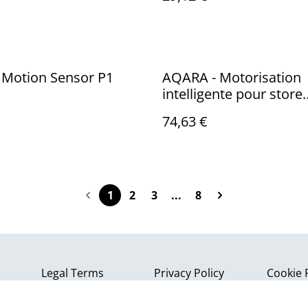
Motion Sensor P1
AQARA - Motorisation
intelligente pour store
enrouleur à chaînette 
74,63 €
3.0 RSD-M01
1
2
3
...
8
Legal Terms
Privacy Policy
Cookie 