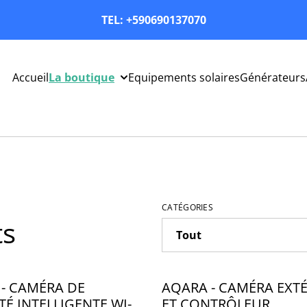
TEL: +590690137070
Accueil
La boutique
Equipements solaires
Générateurs
CATÉGORIES
ts
- CAMÉRA DE
AQARA - CAMÉRA EXT
TÉ INTELLIGENTE WI-FI
ET CONTRÔLEUR