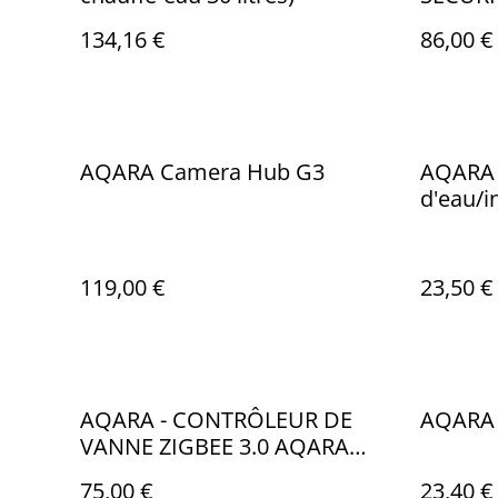
AQARA 
134,16 €
86,00 €
AQARA Camera Hub G3
AQARA 
d'eau/i
SJCGQ
119,00 €
23,50 €
AQARA - CONTRÔLEUR DE
AQARA 
VANNE ZIGBEE 3.0 AQARA
VALVE CONTROLLER T1 VC-
75,00 €
23,40 €