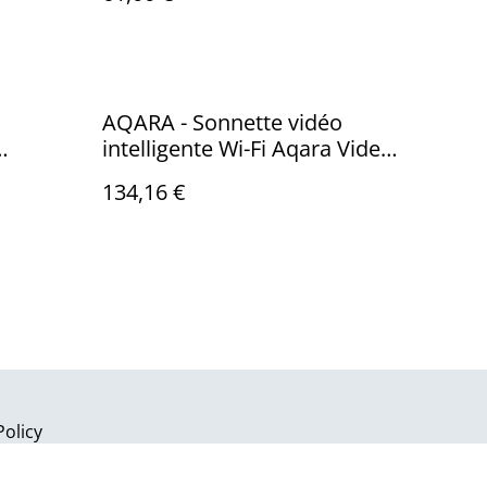
AQARA - Sonnette vidéo
intelligente Wi-Fi Aqara Video
Zigbee
Doorbell G4
134,16 €
Policy