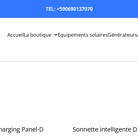
TEL: +590690137070
Accueil
La boutique
Equipements solaires
Générateurs
harging Panel-D
Sonnette intelligente 