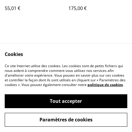
monocristallino SPH40SP-
55,01 €
175,00 €
M (550x505x25mm)
SUNPATH
Cookies
Contact Us
Legal Terms
Ce site Internet utilise des cookies. Les cookies sont de petits fichiers qui
Privacy Policy
Cookie Policy
nous aident à comprendre comment vous utilisez nos services afin
d'améliorer votre expérience. Vous pouvez en savoir plus sur ces cookies
et contrôler la façon dont ils sont utilisés en cliquant sur « Paramètres des
cookies ». Vous pouvez également consulter notre
politique de cookies
.
Tout accepter
©
2026
SXM DOMOTIQUE
Paramètres de cookies
powered by