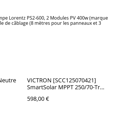
mpe Lorentz PS2-600, 2 Modules PV 400w (marque
ble de câblage (8 mètres pour les panneaux et 3
Neutre
VICTRON [SCC125070421]
SmartSolar MPPT 250/70-Tr
VE.Can
598,00 €