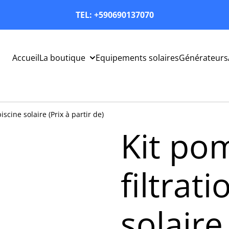
TEL: +590690137070
Accueil
La boutique
Equipements solaires
Générateurs
iscine solaire (Prix à partir de)
Kit po
filtrat
solaire