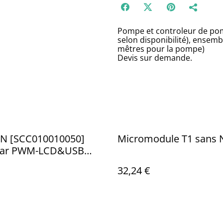
Pompe et controleur de po
selon disponibilité), ensem
mêtres pour la pompe)
Devis sur demande.
N [SCC010010050]
Micromodule T1 sans 
lar PWM-LCD&USB
-10A
32,24 €