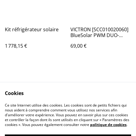
Kit réfrigérateur solaire
VICTRON [SCC010020060]
BlueSolar PWM DUO-
LCD&USB 12/24V-20A
1 778,15 €
69,00 €
Cookies
Contact Us
Legal Terms
Ce site Internet utilise des cookies. Les cookies sont de petits fichiers qui
Privacy Policy
Cookie Policy
nous aident à comprendre comment vous utilisez nos services afin
d'améliorer votre expérience. Vous pouvez en savoir plus sur ces cookies
et contrôler la façon dont ils sont utilisés en cliquant sur « Paramètres des
cookies ». Vous pouvez également consulter notre
politique de cookies
.