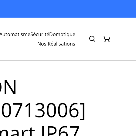
Automatisme
Sécurité
Domotique
Nos Réalisations
ON
20713006]
mart IP67