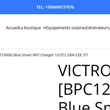
TEL: +590690137070
Accueil
La boutique
Equipements solaires
Générateurs
13006] Blue Smart IP67 Charger 12/7(1) 230V CEE 7/7
VICTR
[BPC1
Blue S