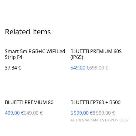
Related items
%
Smart 5m RGB+IC WiFi Led
BLUETTI PREMIUM 60S
Strip F4
(IP65)
37,34 €
549,00 €
699,00 €
%
%
BLUETTI PREMIUM 80
BLUETTI EP760 + B500
499,00 €
649,00 €
5 999,00 €
8 999,00 €
AUTRES VARIANTES DISPONIBLES